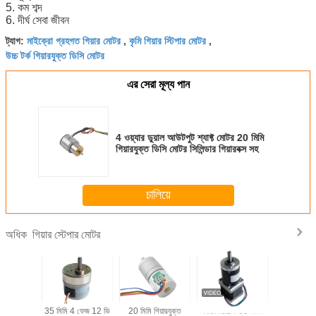
5. কম শব্দ
6. দীর্ঘ সেবা জীবন
মাইক্রো গ্রহগত গিয়ার মোটর
কৃমি গিয়ার স্টিপার মোটর
ট্যাগ:
,
,
উচ্চ টর্ক গিয়ারযুক্ত ডিসি মোটর
এর সেরা মূল্য পান
4 ওয়্যার ডুয়াল আউটপুট শ্যাফ্ট মোটর 20 মিমি
গিয়ারযুক্ত ডিসি মোটর সিলিন্ডার গিয়ারবক্স সহ
চালিয়ে
গিয়ার স্টেপার মোটর
অধিক
ার বক্স সহ 18
35 মিমি 4 ফেজ 12 ভি
20 মিমি গিয়ারযুক্ত
Nema14 35 মিমি
মেডিকেল সরঞ্জ