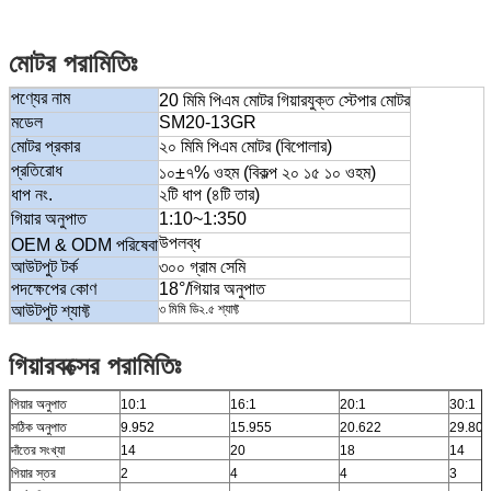
মোটর পরামিতিঃ
পণ্যের নাম
20 মিমি পিএম মোটর গিয়ারযুক্ত স্টেপার মোটর
মডেল
SM20-13GR
মোটর প্রকার
২০ মিমি পিএম মোটর (বিপোলার)
প্রতিরোধ
১০±৭% ওহম (বিকল্প ২০ ১৫ ১০ ওহম)
ধাপ নং.
২টি ধাপ (৪টি তার)
গিয়ার অনুপাত
1:10~1:350
উপলব্ধ
OEM & ODM পরিষেবা
আউটপুট টর্ক
৩০০ গ্রাম সেমি
পদক্ষেপের কোণ
18°/গিয়ার অনুপাত
আউটপুট শ্যাফ্ট
৩ মিমি ডি২.৫ শ্যাফ্ট
গিয়ারবক্সের পরামিতিঃ
গিয়ার অনুপাত
10:1
16:1
20:1
30:1
সঠিক অনুপাত
9.952
15.955
20.622
29.806
দাঁতের সংখ্যা
14
20
18
14
গিয়ার স্তর
2
4
4
3