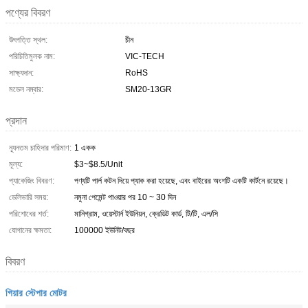
পণ্যের বিবরণ
উৎপত্তি স্থল:
চীন
পরিচিতিমুলক নাম:
VIC-TECH
সাক্ষ্যদান:
RoHS
মডেল নম্বার:
SM20-13GR
প্রদান
ন্যূনতম চাহিদার পরিমাণ:
1 একক
মূল্য:
$3~$8.5/Unit
প্যাকেজিং বিবরণ:
পণ্যটি পার্ল কটন দিয়ে প্যাক করা হয়েছে, এবং বাইরের অংশটি একটি কার্টনে রয়েছে।
ডেলিভারি সময়:
নমুনা পেমেন্ট পাওয়ার পর 10 ~ 30 দিন
পরিশোধের শর্ত:
মানিগ্রাম, ওয়েস্টার্ন ইউনিয়ন, ক্রেডিট কার্ড, টি/টি, এল/সি
যোগানের ক্ষমতা:
100000 ইউনিট/বছর
বিবরণ
গিয়ার স্টেপার মোটর