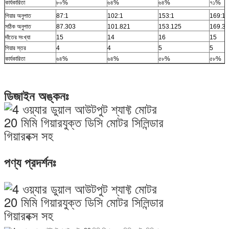
কার্যকারিতা
৮০%
৬৪%
৬৪%
৭১%
গিয়ার অনুপাত
87:1
102:1
153:1
169:1
সঠিক অনুপাত
87.303
101.821
153.125
169.3
দাঁতের সংখ্যা
15
14
16
15
গিয়ার স্তর
4
4
5
5
কার্যকারিতা
৬৪%
৬৪%
৫৮%
৫৮%
ডিজাইন অঙ্কনঃ
পণ্য প্রদর্শনঃ