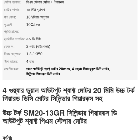
মোটর প্রকার:
পিএম স্টেপার মোটর + গিয়ারবক্স
মোটর আকার:
২০ মিমি ব্যাসার্ধ
ধাপ কোণ:
18°/গিয়ার অনুপাত
কুণ্ডলী
10Ω/ফেজ
প্রতিরোধের:
ড্রাইভিং ভোল্টেজ:
৫-৯ ভি ডিসি
ফেজ নং:
2 পর্যায় (বাইপোলার)
গিয়ার অনুপাত:
1:3-1:350
সীসা তারের:
4 তার
ডাবল আউটপুট শ্যাফ্ট মোটর 20mm
4 ওয়্যার গিয়ারযুক্ত ডিসি মোটর
লক্ষণীয় করা:
,
,
সিলিন্ডার গিয়ারবক্স ডিসি মোটর
4 ওয়্যার ডুয়াল আউটপুট শ্যাফ্ট মোটর 20 মিমি উচ্চ টর্ক
গিয়ারড ডিসি মোটর সিলিন্ডার গিয়ারবক্স সহ
উচ্চ টর্ক SM20-13GR সিলিন্ডার গিয়ারবক্স ডি
আউটপুট শ্যাফ্ট পিএম স্টেপার মোটর
বর্ণনাঃ