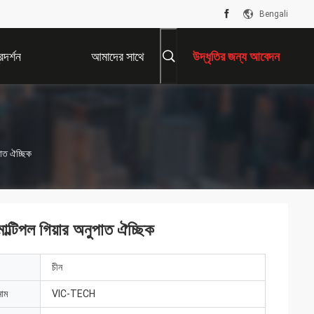
Bengali
দর্শন
আমাদের সাথে
উদ্ধৃতির জন্য আবেদন
যোগাযোগ করুন
পাত ঐচ্ছিক
ল্টিপল গিয়ার অনুপাত ঐচ্ছিক
চীন
নাম
VIC-TECH