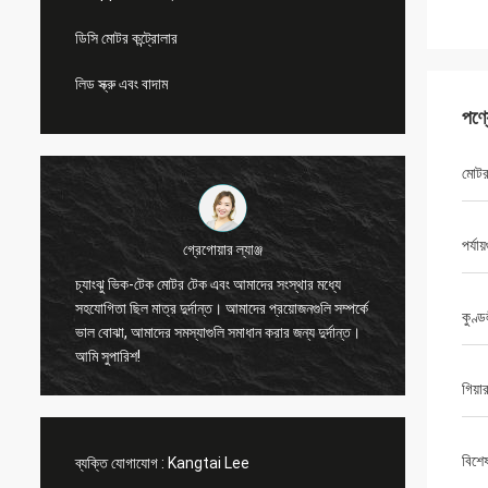
ডিসি মোটর কন্ট্রোলার
লিড স্ক্রু এবং বাদাম
পণ্
মোটর
পর্যায
গ্রেগোয়ার ল্যাঞ্জ
চ্যাংঝু ভিক-টেক মোটর টেক এবং আমাদের সংস্থার মধ্যে
পেশাদার এবং স্পষ্
সহযোগিতা ছিল মাত্র দুর্দান্ত। আমাদের প্রয়োজনগুলি সম্পর্কে
কুণ্
হয়েছিল। কাউন্টার সংযোগকারী যেখানে চালানের সাথে যুক
ভাল বোঝা, আমাদের সমস্যাগুলি সমাধান করার জন্য দুর্দান্ত।
হয়।
আমি সুপারিশ!
গিয়া
বিশে
ব্যক্তি যোগাযোগ :
Kangtai Lee