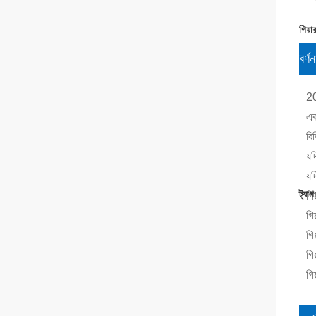
গিয়
বর্ণন
20
এক
বি
যদ
যদ
ট্যাগ
গি
গি
গি
গি
গি