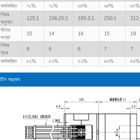
কার্যকারিতা
৭১%
৭১%
৬৪%
৬৪%
৫৮%
গিয়ার
125:1
156.25:1
195.3:1
250:1
312.
অনুপাত
দাঁতের
15
14
16
15
19
সংখ্যা
গিয়ার
6
6
6
7
7
স্তর
কার্যকারিতা
৫২%
৫২%
৫২%
৪৬%
৪৬%
াইন অঙ্কন