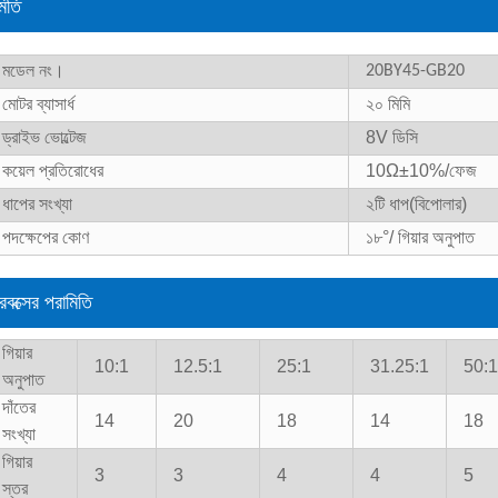
মিতি
মডেল নং।
20BY45-GB20
মোটর ব্যাসার্ধ
২০ মিমি
ড্রাইভ ভোল্টেজ
8
V ডিসি
কয়েল প্রতিরোধের
10
Ω±10%/ফেজ
ধাপের সংখ্যা
২টি ধাপ
(বিপোলার)
পদক্ষেপের কোণ
১৮°
/ গিয়ার অনুপাত
ারবক্সের পরামিতি
গিয়ার
10:1
12.5:1
25:1
31.25:1
50:1
অনুপাত
দাঁতের
14
20
18
14
18
সংখ্যা
গিয়ার
3
3
4
4
5
স্তর