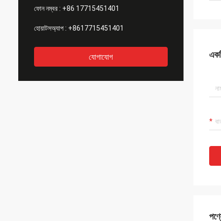
ফোন নম্বর :
+86 17715451401
হোয়াটসঅ্যাপ :
+8617715451401
একটি
যোগাযোগ
পণ্য