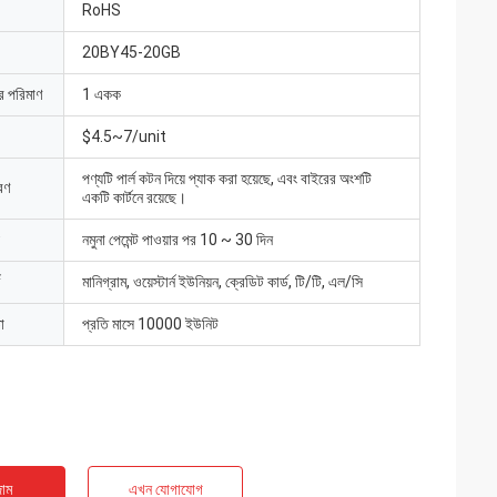
RoHS
20BY45-20GB
ার পরিমাণ
1 একক
$4.5~7/unit
পণ্যটি পার্ল কটন দিয়ে প্যাক করা হয়েছে, এবং বাইরের অংশটি
রণ
একটি কার্টনে রয়েছে।
নমুনা পেমেন্ট পাওয়ার পর 10 ~ 30 দিন
মানিগ্রাম, ওয়েস্টার্ন ইউনিয়ন, ক্রেডিট কার্ড, টি/টি, এল/সি
া
প্রতি মাসে 10000 ইউনিট
াম
এখন যোগাযোগ