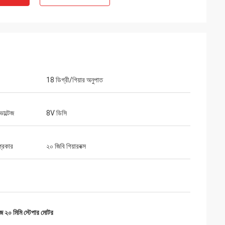
18 ডিগ্রী/গিয়ার অনুপাত
ভোল্টেজ
8V ডিসি
ট লিমিটেড
অ্যাশলে গ্রিফিন
ি দুর্দান্তভাবে প্যাক করা
চালানটি খুব দ্রুত প্রাপ্ত হয়েছিল। প্যাকেজিং দ্বারা পণ্যটি
 প্রকার
২০ জিবি গিয়ারবক্স
সুরক্ষিত ছিল। সংস্থার প্রতিনিধি সৌম্যময় ও সদয় ছিল।
একটি প্লাস রেটিং!
জ ২০ মিমি স্টেপার মোটর