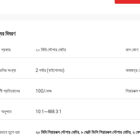
যের বিবরণ
 প্রকার
২০ মিমি স্টেপার মোটর
ধাপ কোণ
়গুলির সংখ্যা
2 পর্যায় (বাইপোলার)
নামমাত্র 
বিল্ডস্টর্ম প্রাইভে
ডেভিড মোলেভেল্ট
পণ্যটি প্রত্যাশার মতো কাজ করে, এট
ট যোগাযোগ। অর্ডার সময়মতো প্রেরণ করা
হয়েছিল। বিক্রেতা খুব দ্রুত সাড়া দেয় এবং কেনার সিদ্ধান্ত
ডলী প্রতিরোধের
10Ω/ফেজ
গিয়ারবক্স
্ত
নিতে সহায়তা করে। তারা আপনার জন্য পণ্য কাস্টমাইজ করতে
 ড্রাইভার যেমন আমরা সম্মত!
প্রস্তুত।
র অনুপাত
10:1~488.3:1
ষভাবে তুলে ধরা
২০ মিমি গিয়ারবক্স স্টেপার মোটর
,
৮ ভোল্ট ডিসি গিয়ারবক্স স্টেপার মোটর
,
২ ফে