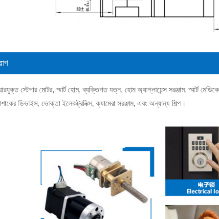
়োগ
়ারযুক্ত স্টেপার মোটর, স্মার্ট হোম, ব্যক্তিগত যত্ন, হোম অ্যাপ্লায়েন্স সরঞ্জাম, স্মার্ট মেডিকেল স
শাকের ডিভাইস, ভোক্তা ইলেকট্রনিক্স, ক্যামেরা সরঞ্জাম, এবং অন্যান্য শিল্প।