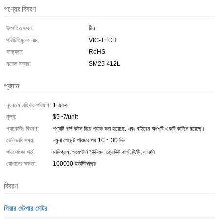
পণ্যের বিবরণ
উৎপত্তি স্থল:
চীন
পরিচিতিমুলক নাম:
VIC-TECH
সাক্ষ্যদান:
RoHS
মডেল নম্বার:
SM25-412L
প্রদান
ন্যূনতম চাহিদার পরিমাণ:
1 একক
মূল্য:
$5~7/unit
প্যাকেজিং বিবরণ:
পণ্যটি পার্ল কটন দিয়ে প্যাক করা হয়েছে, এবং বাইরের অংশটি একটি কার্টনে রয়েছে।
ডেলিভারি সময়:
নমুনা পেমেন্ট পাওয়ার পর 10 ~ 30 দিন
পরিশোধের শর্ত:
মানিগ্রাম, ওয়েস্টার্ন ইউনিয়ন, ক্রেডিট কার্ড, টি/টি, এল/সি
যোগানের ক্ষমতা:
100000 ইউনিট/বছর
বিবরণ
গিয়ার স্টেপার মোটর