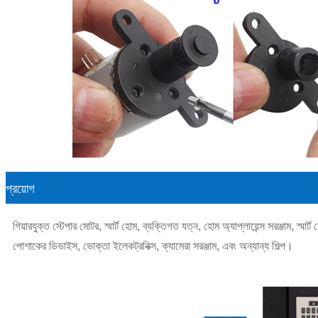
প্রয়োগ
গিয়ারযুক্ত স্টেপার মোটর, স্মার্ট হোম, ব্যক্তিগত যত্ন, হোম অ্যাপ্লায়েন্স সরঞ্জাম, স্মার্ট মে
পোশাকের ডিভাইস, ভোক্তা ইলেকট্রনিক্স, ক্যামেরা সরঞ্জাম, এবং অন্যান্য শিল্প।