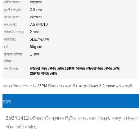
মোটর প্রকার::
বাইপোলার
ড্রাইভ পদ্ধতি:
2-2 ফেজ
কয়েল প্রকার::
বাইপোলার
ধাপ কোণ::
7.5 ডিগ্রী/10
পর্যায়গুলির সংখ্যা:
2 পর্যায়
প্রতিরোধ:
5Ω±7%/ফেজ
টর্ক::
60g.cm
ন্যূনতম চাহিদার
1 একক
পরিমাণ::
মাইক্রো গিয়ার স্টেপার মোটর 25PM
লিনিয়ার মাইক্রো গিয়ার স্টেপার মোটর
লক্ষণীয় করা:
,
,
25PM লিনিয়ার মোটর
মাইক্রো গিয়ার স্টেপার মোটর 25PM লিনিয়ার মোটর জন্য সঠিক অবস্থান নিয়ন্ত্রণ 2-2phase ড্রাইভ পদ্ধতি
বর্ণনা
25BYJ412 স্টেপার মোটর প্রধানত প্রিন্টার, ভালভ, তরল নিয়ন্ত্রণ, অবস্থান নিয়ন্ত্রণ
শক্তি বৈশিষ্ট্য আছে।