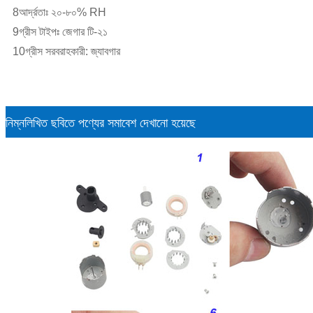
8আর্দ্রতাঃ ২০-৮০% RH
9গ্রীস টাইপঃ জেগার টি-২১
10গ্রীস সরবরাহকারী: জ্যাবগার
নিম্নলিখিত ছবিতে পণ্যের সমাবেশ দেখানো হয়েছে