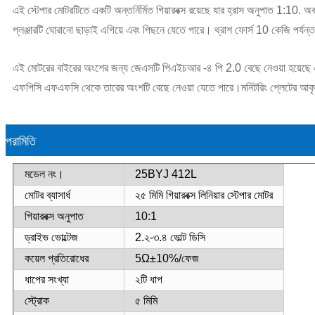
এই স্টেপার মোটরটিতে একটি অন্তর্নির্মিত গিয়ারবক্স রয়েছে যার হ্রাস অনুপাত 1:10. 
প্লঞ্জারটি ঘোরানো ছাড়াই এগিয়ে এবং পিছনে যেতে পারে। থ্রাশ ফোর্স 10 কেজি পর্যন
এই মোটরের বাইরের অংশের জন্য জেএসটি পিএইচআর -৪ পি 2.0 বেছে নেওয়া হয়েছে এবং 
এফপিসি এফএফসি থেকে তারের অংশটি বেছে নেওয়া যেতে পারে।মনিটরিং প্লেটের আকৃতি 
পরামিতি
মডেল নং।
25BYJ 412L
মোটর ব্যাসার্ধ
২৫ মিমি গিয়ারবক্স লিনিয়ার স্টেপার মোটর
গিয়ারবক্স অনুপাত
10:1
ড্রাইভ ভোল্টেজ
2.২-৩.৪ ভোল্ট ডিসি
কয়েল প্রতিরোধের
5Ω±10%/ফেজ
ধাপের সংখ্যা
২টি ধাপ
স্ট্রোক
৫ মিমি