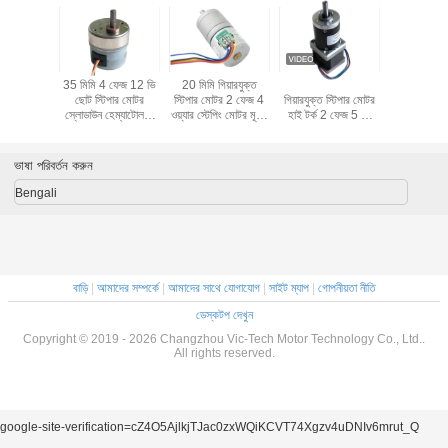
ার বক্স সহ 18
35 মিমি 4 ফেজ 12 ভি
20 মিমি গিয়ারযুক্ত
Nema14 35 মিমি
মেডিকেল সরঞ্জ
প অ্যাঙ্গেল
ছোট স্টিপার মোটর
স্টিপার মোটর 2 ফেজ 4
গিয়ারযুক্ত স্টিপার মোটর
গিয়ারযুক্ত স্
টেপার মোটর
স্লোডাউন হেম্যাটোলজি
ওয়্যার স্টেপিং মোটর মূত্র
হাই টর্ক 2 ফেজ 5 ভি
ি ব্যাস
অ্যানালাইজার / জৈব
বিশ্লেষকের জন্য
প্ল্যানেটারি গিয়ার
রাসায়নিক বিশ্লেষক
ভাষা পরিবর্তন করুন
Bengali
বাড়ি
|
আমাদের সম্পর্কে
|
আমাদের সাথে যোগাযোগ
|
সাইট ম্যাপ
|
গোপনীয়তা নীতি
ডেস্কটপ দেখুন
Copyright © 2019 - 2026 Changzhou Vic-Tech Motor Technology Co., Ltd..
All rights reserved.
google-site-verification=cZ4O5AjlkjTJac0zxWQiKCVT74Xgzv4uDNIv6mrut_Q