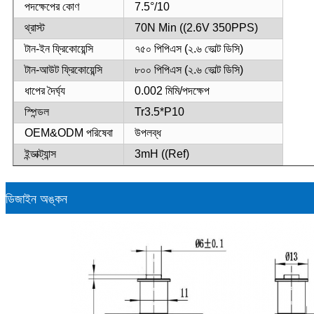
পদক্ষেপের কোণ
7.5°/10
থ্রাস্ট
70N Min ((2.6V 350PPS)
টান-ইন ফ্রিকোয়েন্সি
৭৫০ পিপিএস (২.৬ ভোল্ট ডিসি)
টান-আউট ফ্রিকোয়েন্সি
৮০০ পিপিএস (২.৬ ভোল্ট ডিসি)
ধাপের দৈর্ঘ্য
0.002 মিমি/পদক্ষেপ
স্পিন্ডল
Tr3.5*P10
OEM&ODM পরিষেবা
উপলব্ধ
ইন্ডাক্ট্যান্স
3mH ((Ref)
ডিজাইন অঙ্কন