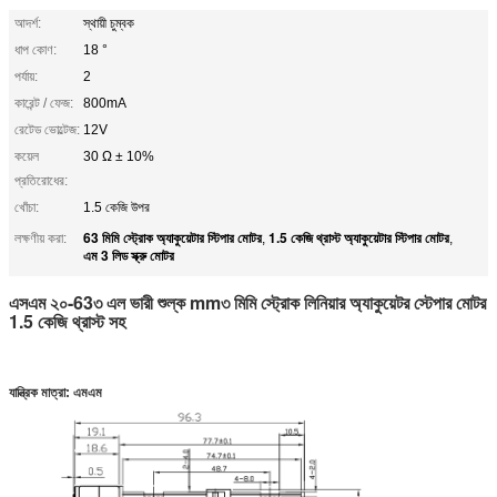
আদর্শ:
স্থায়ী চুম্বক
ধাপ কোণ:
18 °
পর্যায়:
2
কারেন্ট / ফেজ:
800mA
রেটেড ভোল্টেজ:
12V
কয়েল
30 Ω ± 10%
প্রতিরোধের:
খোঁচা:
1.5 কেজি উপর
63 মিমি স্ট্রোক অ্যাকুয়েটার স্টিপার মোটর
1.5 কেজি থ্রাস্ট অ্যাকুয়েটার স্টিপার মোটর
লক্ষণীয় করা:
,
,
এম 3 লিড স্ক্রু মোটর
এসএম ২০-63৩ এল ভারী শুল্ক mm৩ মিমি স্ট্রোক লিনিয়ার অ্যাকুয়েটর স্টেপার মোটর
1.5 কেজি থ্রাস্ট সহ
যান্ত্রিক মাত্রা: এমএম