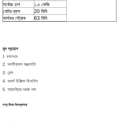
সর্বোচ্চ চাপ
১.৫ কেজি
মোটর ব্যাস
20 মিমি
কার্যকর স্ট্রোক
63 মিমি
মূল প্রয়োগ
1. ক্যামেরার
2. অপটিক্যাল যন্ত্রপাতি
3. লেন্স
4. যথার্থ চিকিত্সা ডিভাইস
5. স্বয়ংক্রিয় দরজা লক
পণ্য বিশদ উপস্থাপনা