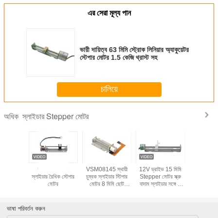
এর সেরা মূল্য পান
ভারী দায়িত্ব 63 মিমি স্ট্রোক লিনিয়ার অ্যাকুয়েটর
স্টেপার মোটর 1.5 কেজি থ্রাস্ট সহ
চালিয়ে
স্লাইডার Stepper মোটর
অধিক
ন্য লিনিয়ার
যথার্থতা 10mm
VSM08145 স্থায়ী
12V ড্রাইভ 15 মিমি
2-ফেজ তামার 
র মোটর
স্লাইডার রৈখিক স্টেপার
চুম্বক স্লাইডার স্টিপার
Stepper মোটর স্ক্রু
স্টেপার 
মোটর
মোটর 8 মিমি ছোট
বাদাম স্লাইডার সঙ্গে 2
Diamete 2.8
ফেজ 4 ওয়্যার লিড
GF.Cm ~ 3.8
স্লাইডার Stepper
GF.Cm
মোটর
ভাষা পরিবর্তন করুন