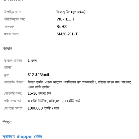
উৎপত্তি স্থল:
জিয়াংসু, চীন (মূল ভূখণ্ড)
পরিচিতিমুলক নাম:
VIC-TECH
সাক্ষ্যদান:
RoHS
মডেল নম্বার:
SM20-21L-T
প্রদান
ন্যূনতম চাহিদার
1 একক
পরিমাণ:
মূল্য:
$12-$23/unit
প্যাকেজিং বিবরণ:
বিক্রয় ইউনিট: একক আইটেম প্লাস্টিকের বাক্স অভ্যন্তরীণ, বাইরের কাগজ বাক্স প্যাকেজ:
একক কার্টন প্যাকিং
ডেলিভারি সময়:
15-30 কাজের দিন
পরিশোধের শর্ত:
ওয়েস্টার্ন ইউনিয়ন, মানিগ্রাম ， ক্রেডিট কার্ড
যোগানের ক্ষমতা:
1000000 ইউনিট / বছর
বিবরণ
স্লাইডার Stepper মোটর