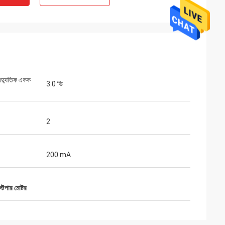
বৈদ্যুতিক একক
3.0 ভি
ট লিমিটেড
অ্যাশলে গ্রিফিন
2
ি দুর্দান্তভাবে প্যাক করা
চালানটি খুব দ্রুত প্রাপ্ত হয়েছিল। প্যাকেজিং দ্বারা পণ্যটি
সুরক্ষিত ছিল। সংস্থার প্রতিনিধি সৌম্যময় ও সদয় ছিল।
200 mA
একটি প্লাস রেটিং!
স্টেপার মোটর