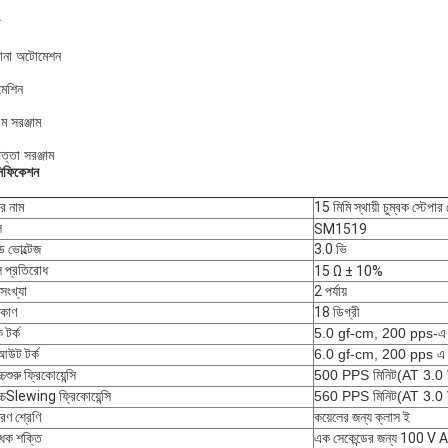
ট
ানা অটোমেশন
মেশিন
ম সরঞ্জাম
ত্তা সরঞ্জাম
সিফিকেশন
ের নাম
15 মিমি স্থায়ী চুম্বক স্টেপা
ল
SM1519
ড ভোল্টেজ
3.0 ভি
ল প্রতিরোধ
15 Ω ± 10%
সংখ্যা
2 পর্যায়
কোণ
18 ডিগ্রী
টর্ক
5.0 gf-cm, 200 pps-এ
আউট টর্ক
6.0 gf-cm, 200 pps এ
্চশুরু ফ্রিকোয়েন্সি
500 PPS মিনিট(AT 3.0
োচ্চSlewing ফ্রিকোয়েন্সি
560 PPS মিনিট(AT 3.0
রণ শ্রেণি
কয়েলের জন্য ক্লাস ই
ধক শক্তি
এক সেকেন্ডের জন্য 100 V 