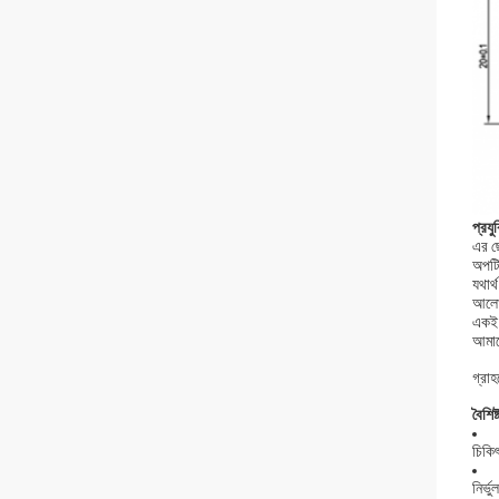
প্রযু
এর ছো
অপটিক
যথার্
আলোর
একই স
আমাদ
গ্রাহ
বৈশিষ
চিকিৎ
নির্ভুল