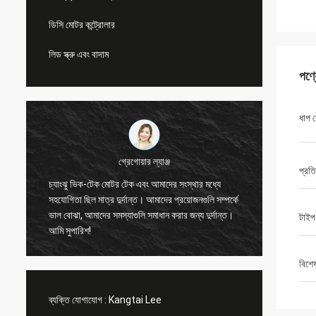
ডিসি মোটর কন্ট্রোলার
লিড স্ক্রু এবং বাদাম
পণ্
ধাপ 
গ্রেগোয়ার ল্যাঞ্জ
প্রত
চ্যাংঝু ভিক-টেক মোটর টেক এবং আমাদের সংস্থার মধ্যে
পেশাদার এবং স্পষ্
সহযোগিতা ছিল মাত্র দুর্দান্ত। আমাদের প্রয়োজনগুলি সম্পর্কে
হয়েছিল। কাউন্টার সংযোগকারী যেখানে চালানের সাথে যুক
ভাল বোঝা, আমাদের সমস্যাগুলি সমাধান করার জন্য দুর্দান্ত।
টাইপ
হয়।
আমি সুপারিশ!
বিশে
ব্যক্তি যোগাযোগ :
Kangtai Lee