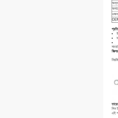
অন্ত
অপার
ওজন
OEM
প্রত
উ
দ
সাংহা
ফিক্
নিয়
তারে
পিন 
এই গ