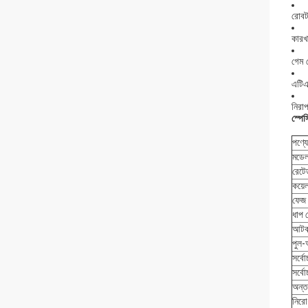
রোব
কারখ
গেম 
এটিএ
নিরাপ
স্পে
পণ্য
মডে
রেটে
কয়ে
ফেজ 
ধাপ 
আটক 
পুল-
সর্বোচ
সর্ব
অন্ত
নিরো