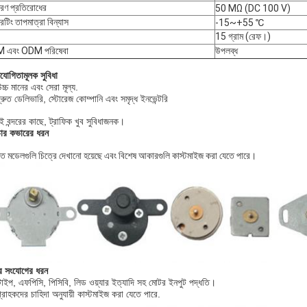
রণ প্রতিরোধের
50 MΩ (DC 100 V)
েটিং তাপমাত্রা বিন্যাস
-15~+55 ℃
15 গ্রাম (রেফ।)
 এবং ODM পরিষেবা
উপলব্ধ
িযোগিতামূলক সুবিধা
চ্চ মানের এবং সেরা মূল্য.
্রুত ডেলিভারি, স্টোরেজ কোম্পানি এবং সমৃদ্ধ ইনভেন্টরি
ই বন্দরের কাছে, ট্রাফিক খুব সুবিধাজনক।
সচার কভারের ধরন
মিত মডেলগুলি চিত্রে দেখানো হয়েছে এবং বিশেষ আকারগুলি কাস্টমাইজ করা যেতে পারে।
র সংযোগের ধরন
টাইপ, এফপিসি, পিসিবি, লিড ওয়্যার ইত্যাদি সহ মোটর ইনপুট পদ্ধতি।
্রাহকদের চাহিদা অনুযায়ী কাস্টমাইজ করা যেতে পারে.