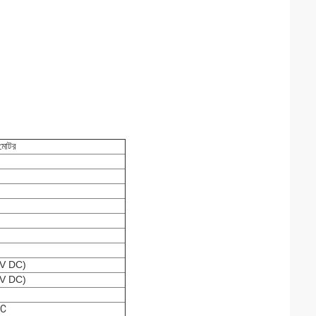
র মোটর
 V DC)
 V DC)
AC