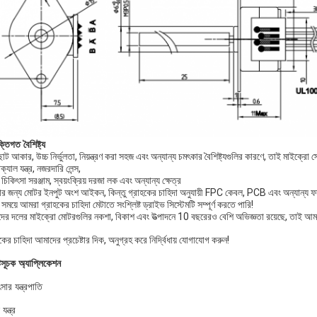
ক্তিগত বৈশিষ্ট্য
ট আকার, উচ্চ নির্ভুলতা, নিয়ন্ত্রণ করা সহজ এবং অন্যান্য চমৎকার বৈশিষ্ট্যগুলির কারণে, তাই মাইক্রো স্
্যাল যন্ত্র, নজরদারি লেন্স,
থ চিকিৎসা সরঞ্জাম, স্বয়ংক্রিয় দরজা লক এবং অন্যান্য ক্ষেত্র
 জন্য মোটর ইনপুট অংশ আইকন, কিন্তু গ্রাহকের চাহিদা অনুযায়ী FPC কেবল, PCB এবং অন্যান্য ফর্ম
ময়ে আমরা গ্রাহকের চাহিদা মেটাতে সংশ্লিষ্ট ড্রাইভ সিস্টেমটি সম্পূর্ণ করতে পারি!
ের দলের মাইক্রো মোটরগুলির নকশা, বিকাশ এবং উত্পাদনে 10 বছরেরও বেশি অভিজ্ঞতা রয়েছে, তাই আমরা
কের চাহিদা আমাদের প্রচেষ্টার দিক, অনুগ্রহ করে নির্দ্বিধায় যোগাযোগ করুন!
্টসূচক অ্যাপ্লিকেশন
সার যন্ত্রপাতি
 যন্ত্র