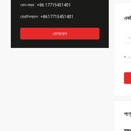
ফোন নম্বর :
+86 17715451401
হোয়াটসঅ্যাপ :
+8617715451401
একটি
যোগাযোগ
পণ্য