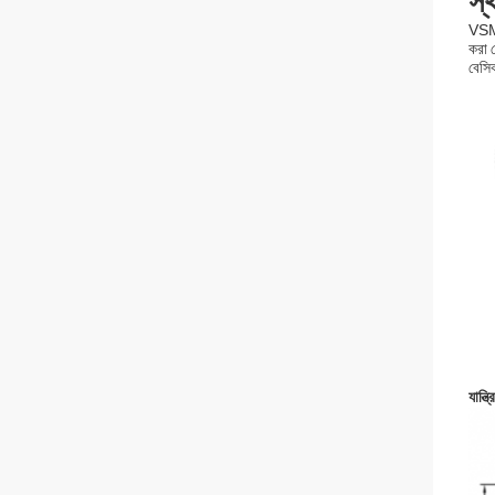
স্
VSM
করা 
বেসিক
যান্ত