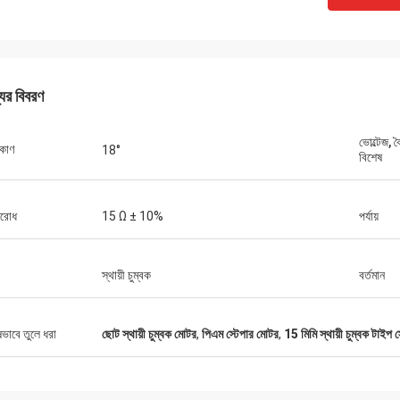
যের বিবরণ
ভোল্টেজ, 
কোণ
18°
বিশেষ
বিল্ডস্টর্ম প্রাইভে
ডেভিড মোলেভেল্ট
িরোধ
15 Ω ± 10%
পর্যায়
পণ্যটি প্রত্যাশার মতো কাজ করে, এট
ট যোগাযোগ। অর্ডার সময়মতো প্রেরণ করা
হয়েছিল। বিক্রেতা খুব দ্রুত সাড়া দেয় এবং কেনার সিদ্ধান্ত
্ত
নিতে সহায়তা করে। তারা আপনার জন্য পণ্য কাস্টমাইজ করতে
স্থায়ী চুম্বক
বর্তমান
 ড্রাইভার যেমন আমরা সম্মত!
প্রস্তুত।
ষভাবে তুলে ধরা
ছোট স্থায়ী চুম্বক মোটর
,
পিএম স্টেপার মোটর
,
15 মিমি স্থায়ী চুম্বক টাইপ 