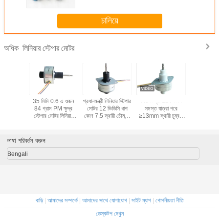
চালিয়ে
লিনিয়ার স্টেপার মোটর
অধিক
টিভ স্থায়ী
35 মিমি 0.6 এ ওজন
প্রধানমন্ত্রী লিনিয়ার স্টিপার
7.5 ডিগ্রী 12V ডিসি
মিনি উচ্চ নির্ভু
িক স্টেপার
84 গ্রাম PM ক্ষুদ্র
মোটর 12 ভিডিসি ধাপ
সমস্ত যাত্রা পরে
স্টেপার 
িগ্রী স্টেপ
স্টেপার মোটর লিনিয়ার
কোণ 7.5 স্থায়ী চৌম্বক
≥13mm স্থায়ী চুম্বক
ঙ্গেল
অ্যাকুয়েশন সহ, RoHS
স্টিপার লিনিয়ার মোটর
স্টেপার লিনিয়ার মোটর
সার্টিফাইড
25mm 3D প্রিন্টারের
জন্য
ভাষা পরিবর্তন করুন
Bengali
বাড়ি
|
আমাদের সম্পর্কে
|
আমাদের সাথে যোগাযোগ
|
সাইট ম্যাপ
|
গোপনীয়তা নীতি
ডেস্কটপ দেখুন