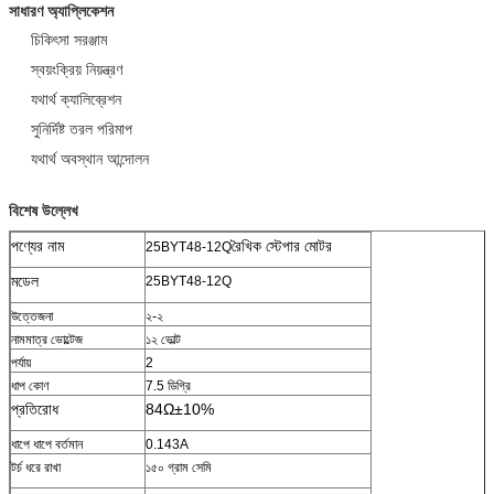
সাধারণ অ্যাপ্লিকেশন
চিকিৎসা সরঞ্জাম
স্বয়ংক্রিয় নিয়ন্ত্রণ
যথার্থ ক্যালিব্রেশন
সুনির্দিষ্ট তরল পরিমাপ
যথার্থ অবস্থান আন্দোলন
বিশেষ উল্লেখ
পণ্যের নাম
রৈখিক স্টেপার মোটর
25BYT48-12Q
মডেল
25BYT48-12Q
উত্তেজনা
২-২
নামমাত্র ভোল্টেজ
১২ ভোল্ট
পর্যায়
2
ধাপ কোণ
7.5 ডিগ্রি
প্রতিরোধ
84Ω±10%
ধাপে ধাপে বর্তমান
0.143A
টর্চ ধরে রাখা
১৫০ গ্রাম সেমি