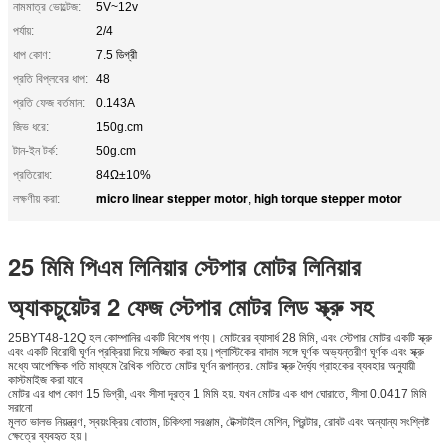
নামমাত্র ভোল্টেজ:
5V~12v
পর্যায়:
2/4
ধাপ কোণ:
7.5 ডিগ্রী
প্রতি বিপ্লবের ধাপ:
48
প্রতি ফেজ বর্তমান:
0.143A
জিভ ধরে:
150g.cm
টান-ইন টর্ক:
50g.cm
প্রতিরোধ:
84Ω±10%
micro linear stepper motor
high torque stepper motor
লক্ষণীয় করা:
,
25 মিমি পিএম লিনিয়ার স্টেপার মোটর লিনিয়ার
অ্যাকচুয়েটর 2 ফেজ স্টেপার মোটর লিড স্ক্রু সহ
25BYT48-12Q হল কোম্পানির একটি বিশেষ পণ্য। মোটরের ব্যাসার্ধ 28 মিমি, এবং স্টেপার মোটর একটি স্ক্রু
এবং একটি বিরোধী ঘূর্ণন প্রক্রিয়া দিয়ে সজ্জিত করা হয়।প্লাস্টিকের বাদাম সঙ্গে ঘূর্ণক অভ্যন্তরীণ ঘূর্ণক এবং স্ক্রু
মধ্যে আপেক্ষিক গতি মাধ্যমে রৈখিক গতিতে মোটর ঘূর্ণন রূপান্তর. মোটর স্ক্রু দৈর্ঘ্য গ্রাহকের ব্যবহার অনুযায়ী
কাস্টমাইজ করা যাবে
মোটর এর ধাপ কোণ 15 ডিগ্রী, এবং সীসা দূরত্ব 1 মিমি হয়. যখন মোটর এক ধাপ ঘোরাতে, সীসা 0.0417 মিমি
সরানো
মূলত ভালভ নিয়ন্ত্রণ, স্বয়ংক্রিয় বোতাম, চিকিৎসা সরঞ্জাম, টেক্সটাইল মেশিন, প্রিন্টার, রোবট এবং অন্যান্য সংশ্লিষ্ট
ক্ষেত্রে ব্যবহৃত হয়।