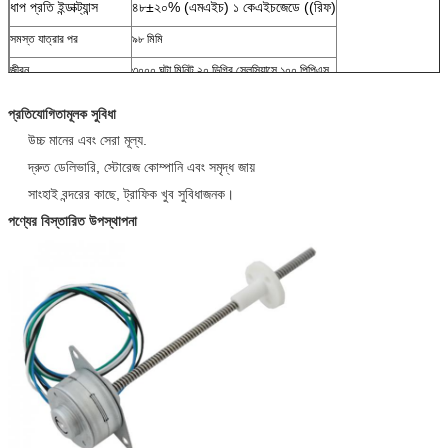
ধাপ প্রতি ইন্ডাক্ট্যান্স
৪৮±২০% (এমএইচ) ১ কেএইচজেডে ((রিফ)
সমস্ত যাত্রার পর
৯৮ মিমি
জীবন
৩০০০ ঘন্টা মিনিট ২০ ডিগ্রি সেলসিয়াসে ১০০ পিপিএস
অপারেটিং তাপমাত্রা পরিসীমা
-১০°সি-৪০°সি
প্রতিযোগিতামূলক সুবিধা
স্টোরেজ তাপমাত্রা পরিসীমা
-30°C থেকে 80°C
উচ্চ মানের এবং সেরা মূল্য.
আইসোলেশন ক্লাস
ক্লাস E
দ্রুত ডেলিভারি, স্টোরেজ কোম্পানি এবং সমৃদ্ধ জায়
আইসোলেশন প্রতিরোধের
DC 500V এ >100MΩ MIN
সাংহাই বন্দরের কাছে, ট্রাফিক খুব সুবিধাজনক।
লিড রাই
UL1061 28#
পণ্যের বিস্তারিত উপস্থাপনা
ওজন
৪২ গ্রাম
OEM & ODM পরিষেবা
উপলব্ধ