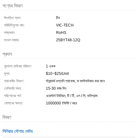
পণ্যের বিবরণ
উৎপত্তি স্থল:
চীন
পরিচিতিমুলক নাম:
VIC-TECH
সাক্ষ্যদান:
RoHS
মডেল নম্বার:
25BYT48-12Q
প্রদান
ন্যূনতম চাহিদার পরিমাণ:
1 একক
মূল্য:
$10~$25/Unit
প্যাকেজিং বিবরণ:
স্ট্যান্ডার্ড রপ্তানি প্যাকেজ, বা কাস্টমাইজড করা যাবে
ডেলিভারি সময়:
15-30 কাজ দিন
পরিশোধের শর্ত:
ওয়েস্টার্ন ইউনিয়ন, টি / টি, এল / সি, মানিগ্রাম
যোগানের ক্ষমতা:
1000000 ইউনিট / বছর
বিবরণ
লিনিয়ার স্টেপার মোটর