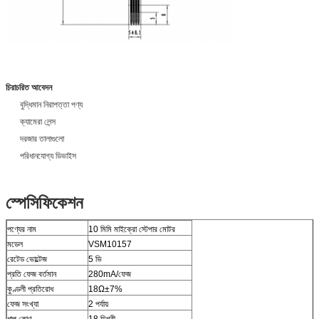
চিরাচরিত আবেদন
বুদ্ধিমান নিরাপত্তা পণ্য
ক্যামেরা লেন্স
দরজার তালাগুলো
পরিধানযোগ্য ডিভাইস
স্পেসিফিকেশন
পণ্যের নাম
10 মিমি মাইক্রো স্টেপার মোটর
মডেল
VSM10157
রেটেড ভোল্টেজ
5 ভি
প্রতি ফেজ বর্তমান
280mA/ফেজ
কুণ্ডলী প্রতিরোধ
18Ω±7%
ফেজ সংখ্যা
2 পর্যায়
ধাপ কোণ
18 ডিগ্রী