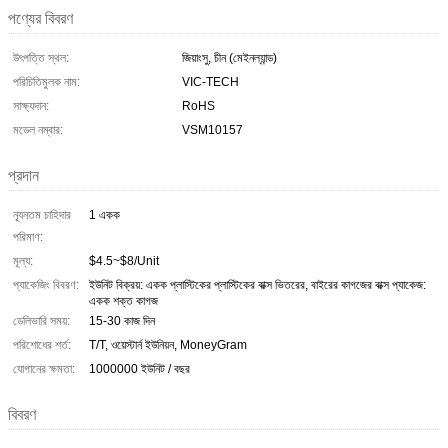
পণ্যের বিবরণ
উৎপত্তি স্থল:
জিয়াংসু, চীন (মেইনল্যান্ড)
পরিচিতিমুলক নাম:
VIC-TECH
সাক্ষ্যদান:
RoHS
মডেল নম্বার:
VSM10157
প্রদান
ন্যূনতম চাহিদার
1 একক
পরিমাণ:
মূল্য:
$4.5~$8/Unit
প্যাকেজিং বিবরণ:
ইউনিট বিক্রয়: একক প্লাস্টিকের প্লাস্টিকের বাক্স ভিতরের, বাইরের কাগজের বাক্স প্যাকেজ:
একক শক্ত কাগজ
ডেলিভারি সময়:
15-30 কাজ দিন
পরিশোধের শর্ত:
T/T, ওয়েস্টার্ন ইউনিয়ন, MoneyGram
যোগানের ক্ষমতা:
1000000 ইউনিট / বছর
বিবরণ