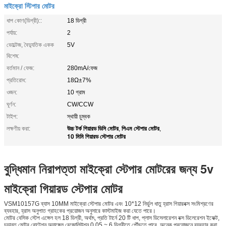
মাইক্রো স্টিপার মোটর
ধাপ কোণ(ডিগ্রী)::
18 ডিগ্রী
পর্যায়:
2
ভোল্টেজ, বৈদ্যুতিক একক
5V
বিশেষ:
বর্তমান / ফেজ:
280mA/ফেজ
প্রতিরোধ:
18Ω±7%
ওজন:
10 গ্রাম
ঘূর্ণন:
CW/CCW
টাইপ:
স্থায়ী চুম্বক
উচ্চ টর্ক গিয়ারড ডিসি মোটর
পিএম স্টেপার মোটর
লক্ষণীয় করা:
,
,
10 মিমি গিয়ারড স্টেপার মোটর
বুদ্ধিমান নিরাপত্তা মাইক্রো স্টেপার মোটরের জন্য 5v
মাইক্রো গিয়ারড স্টেপার মোটর
VSM10157G ব্যাস 10MM মাইক্রো স্টেপার মোটর এবং 10*12 নির্ভুল ধাতু হ্রাস গিয়ারবক্স সংমিশ্রণের
ব্যবহার, হ্রাস অনুপাত গ্রাহকের প্রয়োজন অনুসারে কাস্টমাইজ করা যেতে পারে।
মোটর বেসিক স্টেপ এঙ্গেল হল 18 ডিগ্রী, অর্থাৎ, প্রতি টার্নে 20 টি ধাপ, প্লাস ডিসেলারেশন বক্স ডিলেরেশন ইফেক্ট,
চূড়ান্ত মোটর রোটেশন অ্যাঙ্গেল রেজোলিউশন 0.05 ~ 6 ডিগ্রীতে পৌঁছতে পারে, অনেক প্রয়োজনে ব্যবহার করা