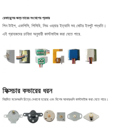
রেফারেন্সের জন্য তারের সংযোগের প্রকার
পিন টাইপ, এফপিসি, পিসিবি, লিড ওয়্যার ইত্যাদি সহ মোটর ইনপুট পদ্ধতি।
এই গ্রাহকদের চাহিদা অনুযায়ী কাস্টমাইজ করা যেতে পারে.
ফিক্সচার কভারের ধরন
নিয়মিত মডেলগুলি চিত্রে দেখানো হয়েছে এবং বিশেষ আকারগুলি কাস্টমাইজ করা যেতে পারে।