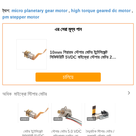
micro planetary gear motor
high torque geared dc motor
ট্যাগ:
,
,
pm stepper motor
এর সেরা মূল্য পান
10mm গিয়ারড স্টেপার মোটর ইন্টেলিজেন্ট
সিকিউরিটি 5VDC মাইক্রো স্টেপার মোটর 2ফেজ
4 ওয়্যার বাইপোলার ড্রাইভ VSM10157-
10G8D
চালিয়ে
মাইক্রো স্টিপার মোটর
অধিক
লতা মাইক্রো
10mm গিয়ারড স্টেপার
2 ফেজ 4 ওয়্যার মাইক্রো
শক্তিশালী 8 মিমি
5 ভি 2 ফে
োটর OEM /
মোটর ইন্টেলিজেন্ট
স্টেপার মোটর 5.0 VDC
বৈদ্যুতিক স্টিপার মোটর /
স্টেপার 